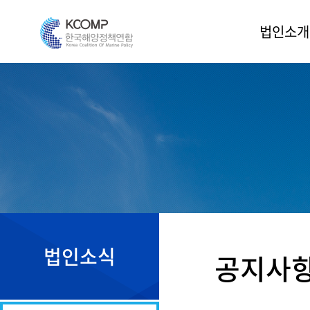
법인소개
인사말
법인소개
조직도
운영위원
정관
오시는 길
법인소식
공지사