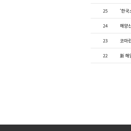
25
24
23
코마린
22
新 해
맨끝