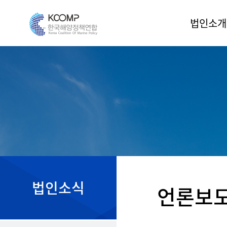
법인소개
인사말
법인소개
조직도
운영위원
정관
오시는 길
법인소식
언론보