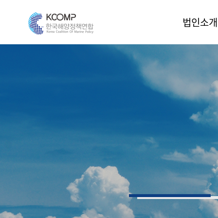
법인소개
인사말
법인소개
조직도
운영위원
정관
오시는 길