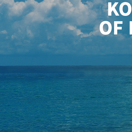
KO
OF 