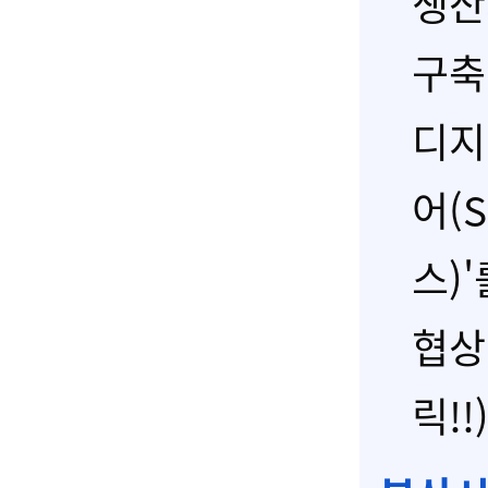
생산
구축
디지
어(S
스)
협상
릭!!