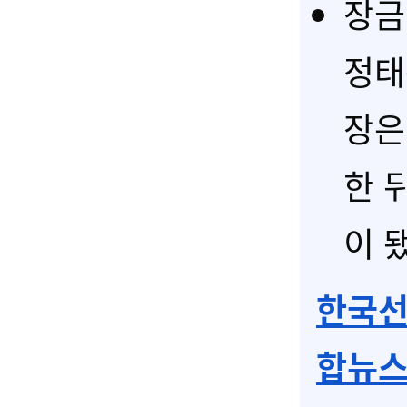
장금
정태
장은
한 
이 됐
한국선
합뉴스