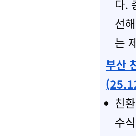
다.
선해
는 제
부산 
(
25.1
친환
수식