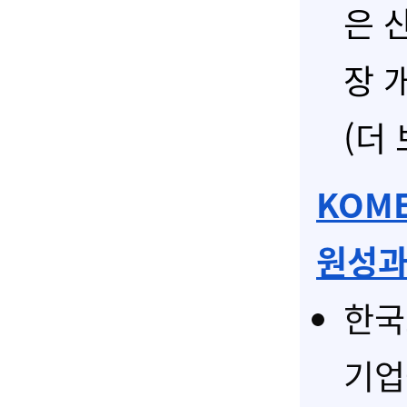
은 
장 
(더
KOM
원성
한국
기업