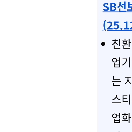
SB선
(
25.1
친환
업기
는 
스티
업화