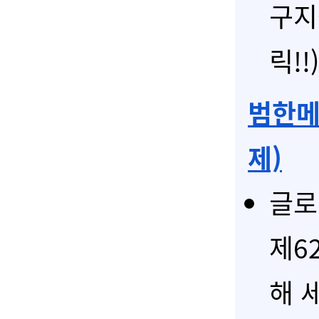
구지
릭!!
범한메카
제)
글로
제6
해 