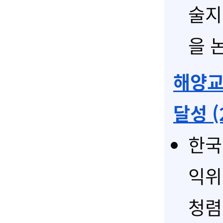
술지
을 
해양교
달성 (
한국
익위
청렴