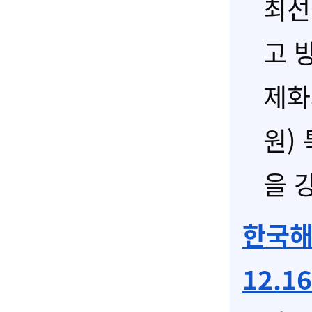
최선
고 
제화
원)
을 
한국해
12.1