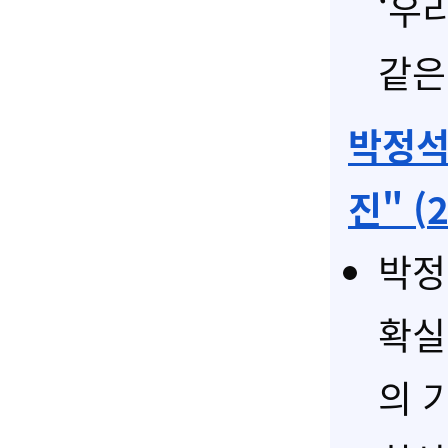
‘우
같은
박정석
진" (
박정
확실
의 