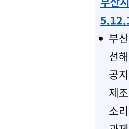
부산시
5.12
부산
선해
공지
제조
소리
과제