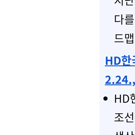
지난
다를
드맵
HD한
2.24
HD
조선