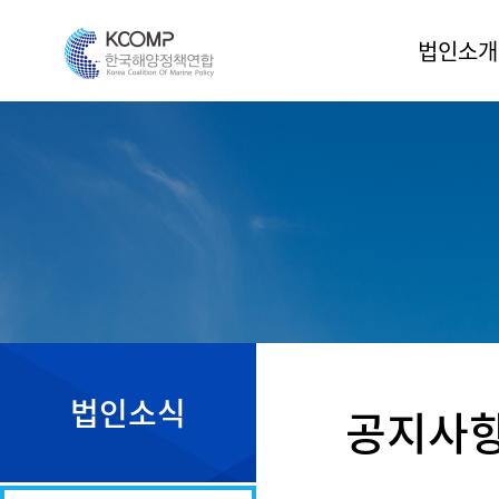
법인소개
인사말
법인소개
조직도
운영위원
정관
오시는 길
법인소식
공지사