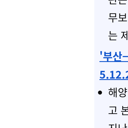
무보
는 제
'부산
5.12
해양
고 