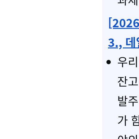
[20
3., 
우리
잔고
발주
가 