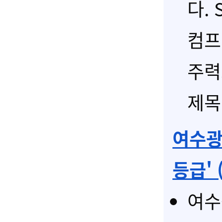
다. 
컴프
주력
제목 
여수광
등급' (
여수