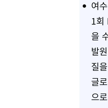
여수
1회 
을 
발원
질을
글로
으로