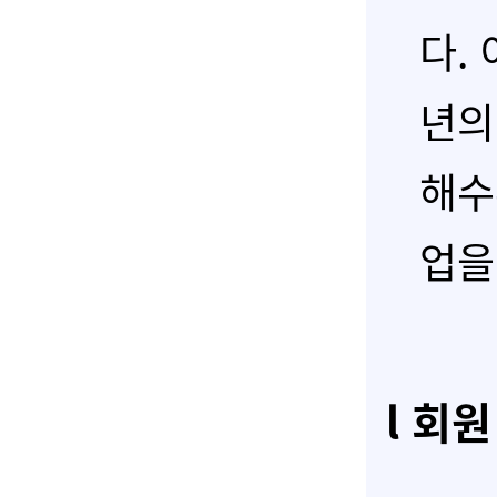
다.
년의
해수
업을
l 회원