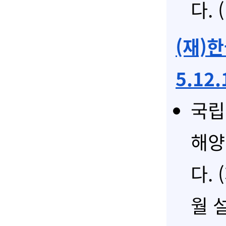
다.
(재)
5.12
국립
해양
다.
월 