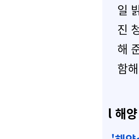
일 
진 
해 
함해
l 해양