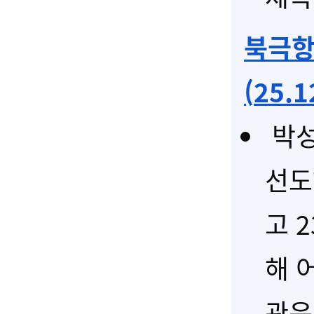
북극항
(
25.1
박성
선도
고 
해 
관은