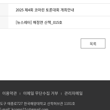
2025 제4회 코마린 토론대회 개최안내
[뉴스레터] 해정연 산책_015호
목록
이용약관
이메일 무단수집 거부
관리자메일
 영도구 태종로727 한국해양대학교 산학허브관 1101호
 E-mall: kcomp21c@gmail.com