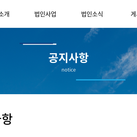
소개
법인사업
법인소식
게
사말
해양정책연구소
공지사항
자유
소개
해양리더아카데미
언론보도자료
해양
공지사항
직도
회원단체소식
notice
위원회
관
는 길
사항