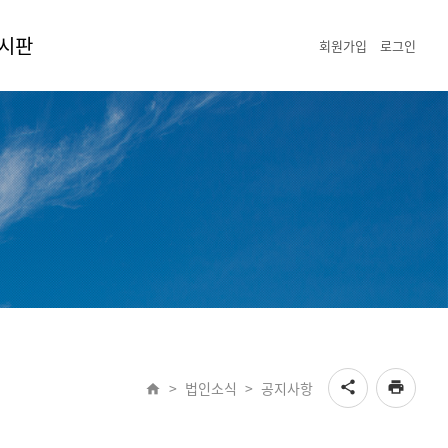
시판
회원가입
로그인
게시판
갤러리
>
법인소식
>
공지사항
share
print
home