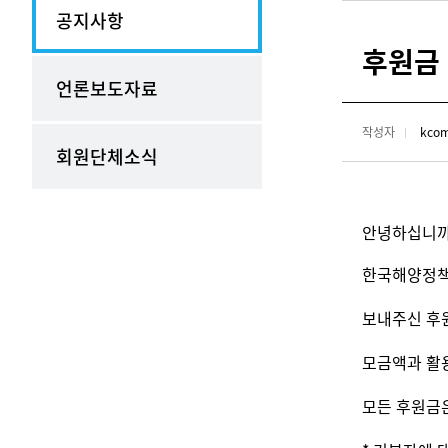
공지사항
후원금
언론보도자료
작성자
kco
회원단체소식
안녕하십니까
한국해양정책연
보내주신 후
모금액과 활
모든 후원금