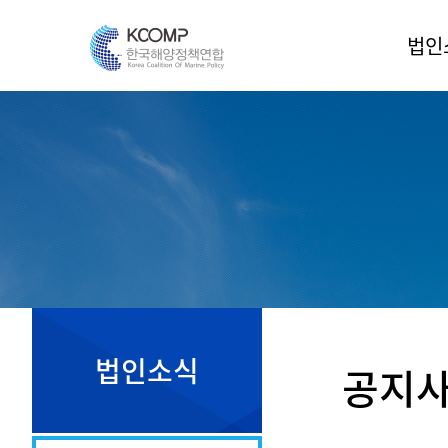
법인
인
법인
조
운영
정
오시
법인소식
공지