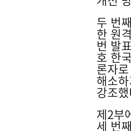
개선 
두 번
한 원격
번 발
호 한
론자로
해소하
강조했
제2부
세 번