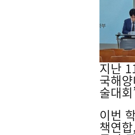
지난 1
국해양
술대회
이번 
책연합