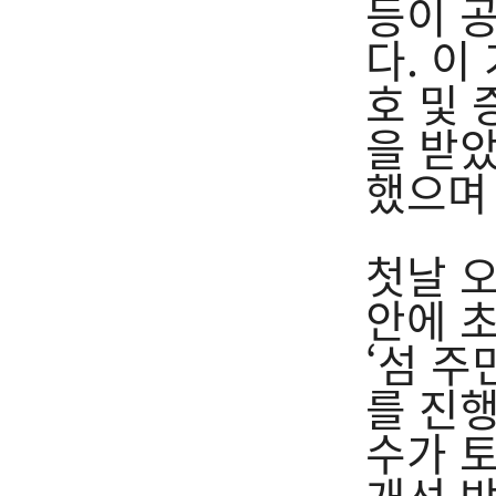
등이 
다. 이
호 및 
을 받았
했으며
첫날 
안에 
‘섬 
를 진행
수가 