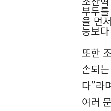
조찬혁
부두를
을 먼
능보다
또한 
손되는
다”라
여러 