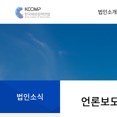
법인소개
인사말
법인소개
조직도
운영위원
정관
오시는 길
법인소식
언론보