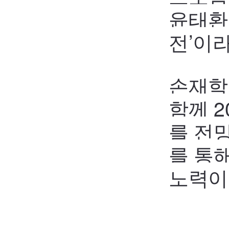
윤태환 
전’이
손재학
함께
2
를 전
를 통
노력이