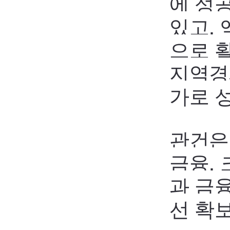
에 성
있고,
으로 
지역경
가로 
관건은
금융,
과 금
선 확