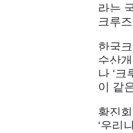
라는 
크루즈
한국크
수산개
나 ‘
이 같
황진회
‘우리