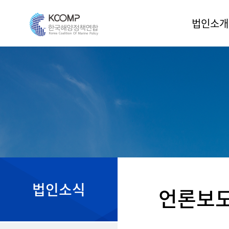
법인소개
인사말
법인소개
조직도
운영위원
정관
오시는 길
법인소식
언론보