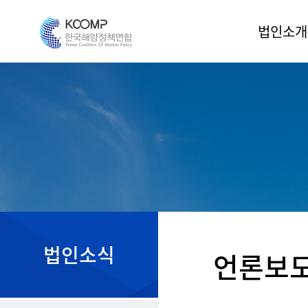
법인소개
인사말
법인소개
조직도
운영위원
정관
오시는 길
법인소식
언론보