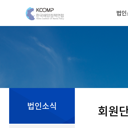
법인
인
법인
조
운영
정
오시
법인소식
회원