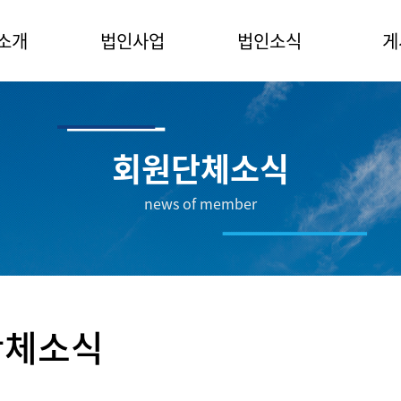
소개
법인사업
법인소식
게
사말
해양정책연구소
공지사항
자유
소개
해양리더아카데미
언론보도자료
해양
회원단체소식
직도
회원단체소식
news of member
위원회
관
는 길
단체소식