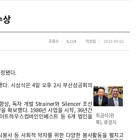
수상
조회수
6,114
작성일
2022-05-02
정됐다.
했다. 시상식은 4일 오후 2시 부산상공회의
독자 개발 Strainer와 Silencer 조선
 확보했다. 1986년 사업을 시작, 36년간
최금식(왼
이트하우스컴바인인베스트 등 6개 법인을
쪽), 류광지
 급식봉사 등 사회적 약자를 위한 다양한 봉사활동을 펼치고