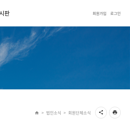
시판
회원가입
로그인
게시판
갤러리
>
법인소식
>
회원단체소식
share
print
home