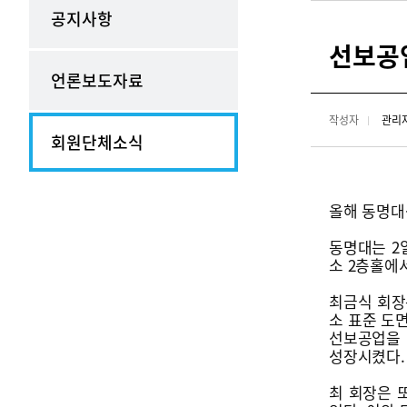
공지사항
선보공
언론보도자료
작성자
관리
회원단체소식
올해 동명대
동명대는 2
소 2층홀에서
최금식 회장은
소 표준 도면
선보공업을 
성장시켰다.
최 회장은 